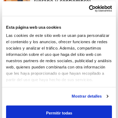
(verano y septiembre)
¿Sabías que puedes
Esta página web usa cookies
compaginar diferentes
Las cookies de este sitio web se usan para personalizar
funciones dentro del
el contenido y los anuncios, ofrecer funciones de redes
sociales y analizar el tráfico. Además, compartimos
baloncesto?
información sobre el uso que haga del sitio web con
nuestros partners de redes sociales, publicidad y análisis
web, quienes pueden combinarla con otra información
Convocados los nuevos Cursos
que les haya proporcionado o que hayan recopilado a
de Arbitraje y Oficial de Mesa
partir del uso que haya hecho de sus servicios.
Mostrar detalles
Primera etapa del Curso de Of.
Permitir todas
de Mesa para personas con