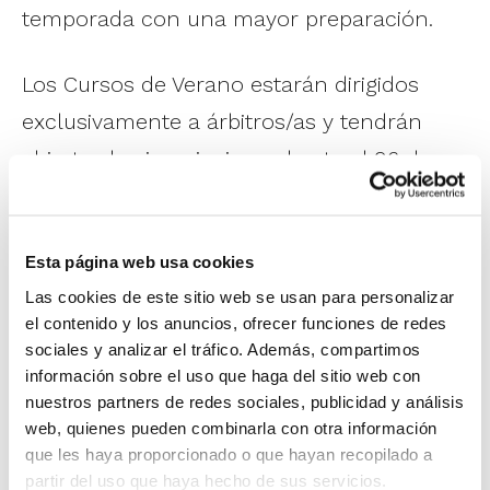
temporada con una mayor preparación.
Los Cursos de Verano estarán dirigidos
exclusivamente a árbitros/as y tendrán
abiertas las inscripciones hasta el 26 de
junio. Por su parte, en septiembre volverán
tanto los Cursos de Arbitraje como los de
Esta página web usa cookies
Oficial de Mesa, extendiéndose además a
Las cookies de este sitio web se usan para personalizar
un mayor número de sedes en toda la
el contenido y los anuncios, ofrecer funciones de redes
Comunitat Valenciana.
sociales y analizar el tráfico. Además, compartimos
información sobre el uso que haga del sitio web con
nuestros partners de redes sociales, publicidad y análisis
Sedes Cursos de Acceso al Área Arbitral:
web, quienes pueden combinarla con otra información
– Valencia
(oficial de mesa con plazas
que les haya proporcionado o que hayan recopilado a
partir del uso que haya hecho de sus servicios.
limitadas)