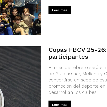
Leer más
Copas FBCV 25-26:
participantes
El mes de febrero será el 
de Guadassuar, Meliana y C
convertirse en sede de est
promoción del deporte en e
desarrollan los clubes...
Leer más