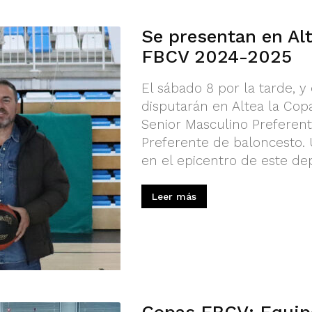
Se presentan en Al
FBCV 2024-2025
El sábado 8 por la tarde, 
disputarán en Altea la Cop
Senior Masculino Preferent
Preferente de baloncesto. 
en el epicentro de este depo
Leer más