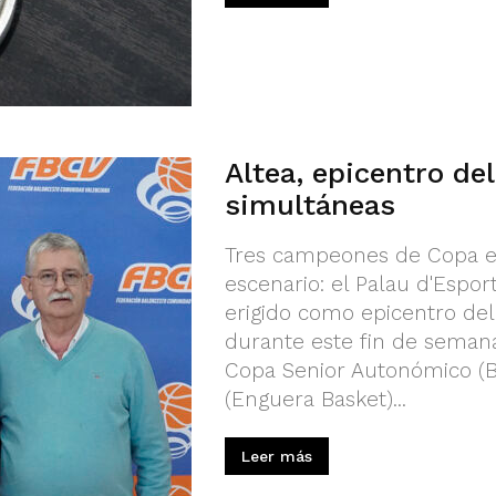
Altea, epicentro de
simultáneas
Tres campeones de Copa e
escenario: el Palau d'Esport
erigido como epicentro del
durante este fin de seman
Copa Senior Autonómico (Bà
(Enguera Basket)...
Leer más