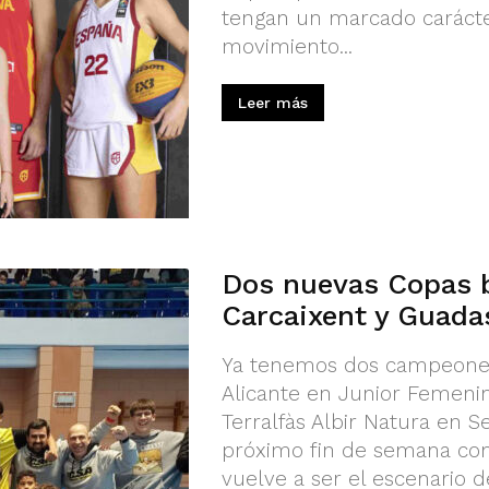
tengan un marcado carácter
movimiento...
Leer más
Dos nuevas Copas 
Carcaixent y Guada
Ya tenemos dos campeones
Alicante en Junior Femenin
Terralfàs Albir Natura en 
próximo fin de semana co
vuelve a ser el escenario d