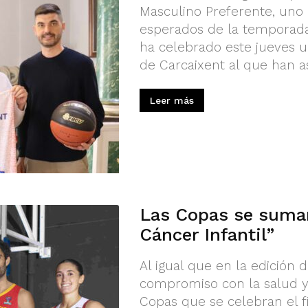
Masculino Preferente, uno
esperados de la temporada,
ha celebrado este jueves 
de Carcaixent al que han asi
Leer más
Las Copas se suman
Cáncer Infantil”
Al igual que en la edición
compromiso con la salud y 
Copas que se celebran el f