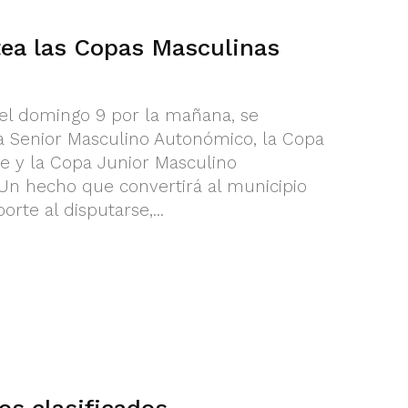
tea las Copas Masculinas
y el domingo 9 por la mañana, se
a Senior Masculino Autonómico, la Copa
e y la Copa Junior Masculino
Un hecho que convertirá al municipio
rte al disputarse,...