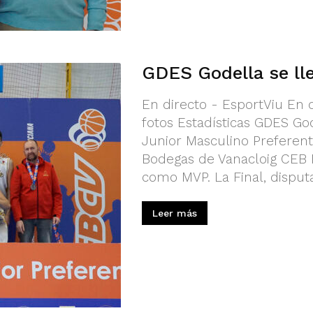
GDES Godella se lle
En directo - EsportViu En 
fotos Estadísticas GDES G
Junior Masculino Preferent
Bodegas de Vanacloig CEB L
como MVP. La Final, disputa
Leer más