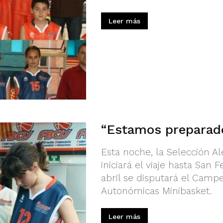
Leer más
“Estamos preparad
Esta noche, la Selección A
iniciará el viaje hasta San 
abril se disputará el Cam
Autonómicas Minibasket.
Leer más