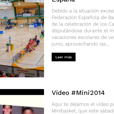
Debido a la situación excep
Federación Española de Bal
de la celebración de los 
disputándose durante el me
vacaciones escolares de ver
junio, aprovechando las...
Leer más
Vídeo #Mini2014
Aquí te dejamos el vídeo 
Minibasket, que este sábad