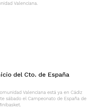
unidad Valenciana.
nicio del Cto. de España
Comunidad Valenciana está ya en Cádiz
 este sábado el Campeonato de España de
inibasket.