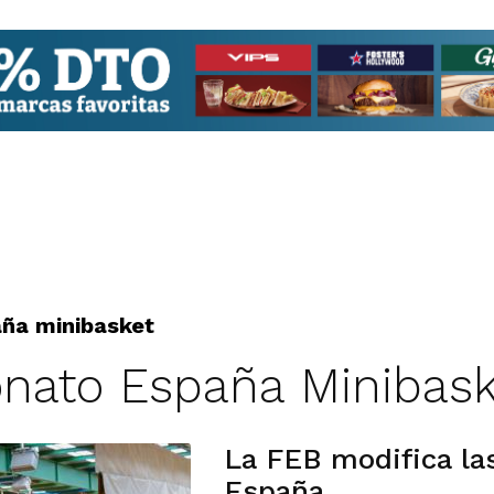
ña minibasket
nato España Minibask
La FEB modifica las
España