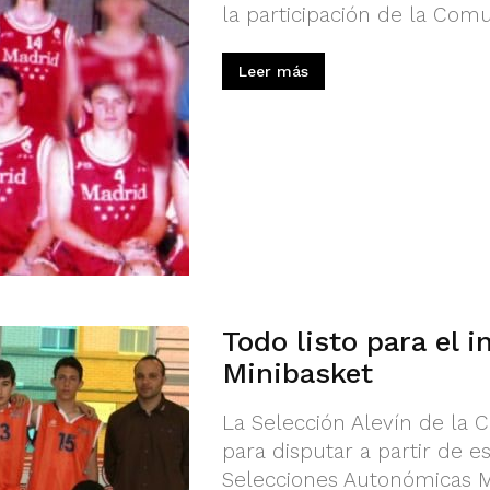
la participación de la Com
Leer más
Todo listo para el i
Minibasket
La Selección Alevín de la 
para disputar a partir de
Selecciones Autonómicas M