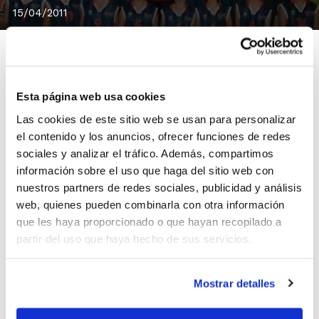
15/04/2011
Esta página web usa cookies
La Selección Alevín de la Comunidad Valenciana está
Las cookies de este sitio web se usan para personalizar
ya en Cádiz para disputar a partir de este sábado el
el contenido y los anuncios, ofrecer funciones de redes
Campeonato de España de Selecciones Autonómicas
sociales y analizar el tráfico. Además, compartimos
Minibasket.
información sobre el uso que haga del sitio web con
La Selección Alevín Femenina será la primera en
nuestros partners de redes sociales, publicidad y análisis
entrar en juego, y además con dos partidos el mismo
web, quienes pueden combinarla con otra información
día. A las 09´30 h. debutará frente a Islas Baleares, y
que les haya proporcionado o que hayan recopilado a
a las 19´30 h. jugará contra Navarra. Mientras, la
partir del uso que haya hecho de sus servicios.
Selección Alevín Masculina tendrá un difícil debut ante
Madrid a las 17´30 h.
Mostrar detalles
Los dos primeros de cada grupo en categoría Especial
conseguirán el pase a las semifinales.