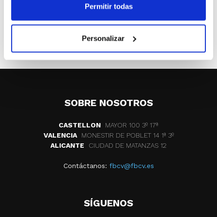
Permitir todas
ETIQUETAS
seleccion alevin
cadiz
Personalizar
campeonato españa minibasket
SOBRE NOSOTROS
CASTELLON
MAYOR 100 3º 17ª
VALENCIA
MONESTIR DE POBLET 14 1ª 3º
ALICANTE
CIUDAD DE MATANZAS 12
Contáctanos:
fbcv@fbcv.es
SÍGUENOS