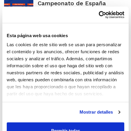
Campeonato de España
Minibasket
Esta página web usa cookies
Calendario del Campeonato de
Las cookies de este sitio web se usan para personalizar
España Minibasket
el contenido y los anuncios, ofrecer funciones de redes
sociales y analizar el tráfico. Además, compartimos
información sobre el uso que haga del sitio web con
nuestros partners de redes sociales, publicidad y análisis
web, quienes pueden combinarla con otra información
¡La Comunitat Valenciana es
que les haya proporcionado o que hayan recopilado a
partir del uso que haya hecho de sus servicios.
doble subcampeona de
España!
Mostrar detalles
Permitir todas