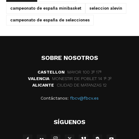
campeonato de españa minibasket
seleccion alevin
campeonato de españa de selecciones
SOBRE NOSOTROS
CASTELLON
MAYOR 100 3º 17ª
VALENCIA
MONESTIR DE POBLET 14 1ª 3º
ALICANTE
CIUDAD DE MATANZAS 12
Contáctanos:
fbcv@fbcv.es
SÍGUENOS