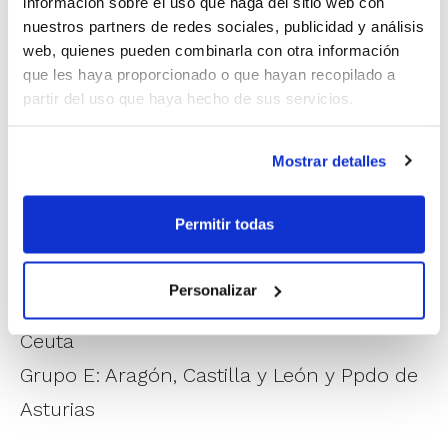
información sobre el uso que haga del sitio web con
Valenciana, que terminó con dos platas.
nuestros partners de redes sociales, publicidad y análisis
web, quienes pueden combinarla con otra información
MINI MASCULINO
que les haya proporcionado o que hayan recopilado a
partir del uso que haya hecho de sus servicios.
Grupo A: Cataluña, Baleares, R. Murcia y
Cantabria
Mostrar detalles
Grupo B: C. Valenciana, Canarias, Castilla la
Mancha y La Rioja
Permitir todas
Grupo C: Andalucía , C. Madrid, Navarra y
Melilla
Personalizar
Grupo D: Galicia, País Vasco, Extremadura y
Ceuta
Grupo E: Aragón, Castilla y León y Ppdo de
Asturias