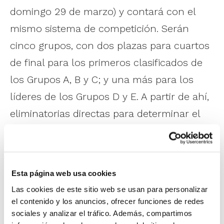
domingo 29 de marzo) y contará con el
mismo sistema de competición. Serán
cinco grupos, con dos plazas para cuartos
de final para los primeros clasificados de
los Grupos A, B y C; y una más para los
líderes de los Grupos D y E. A partir de ahí,
eliminatorias directas para determinar el
campeón de cada categoría.
La temporada pasada Cataluña ganó en
Esta página web usa cookies
categoría masculina, mientras que
Las cookies de este sitio web se usan para personalizar
Andalucía hizo lo propio en la femenina.
el contenido y los anuncios, ofrecer funciones de redes
En ambas finales ganaron a la Comunitat
sociales y analizar el tráfico. Además, compartimos