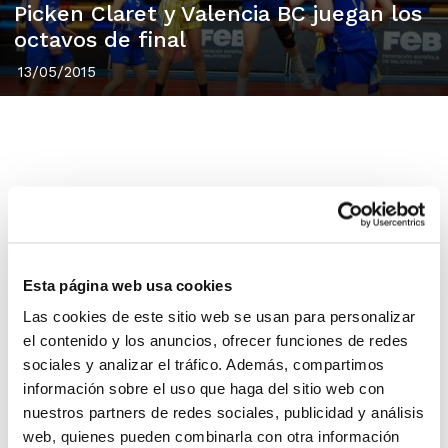
Picken Claret y Valencia BC juegan los
octavos de final
13/05/2015
Con una nueva victoria en la última jornada, Picken
Claret y Valencia BC estarán en los octavos de final del
Cto. Junior Femenino. CB Benidorm no alcanzó os
cruces por muy poco.
Esta página web usa cookies
Picken Claret
se vió beneficiado de un triple empate
Las cookies de este sitio web se usan para personalizar
en la clasificación tras derrotar en el último encuentro
el contenido y los anuncios, ofrecer funciones de redes
a Snatts Femení Sant Adriá por
57-68
, mientras que
sociales y analizar el tráfico. Además, compartimos
Valencia BC
finalizó como primero de grupo después
información sobre el uso que haga del sitio web con
de ganar a RC Celta Selmark por
60-53
.
nuestros partners de redes sociales, publicidad y análisis
Contrariamente,
CB Benidorm
no pudo alcanzar los
web, quienes pueden combinarla con otra información