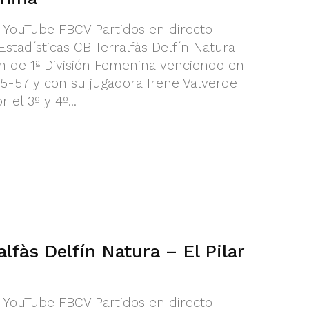
l YouTube FBCV Partidos en directo –
Estadísticas CB Terralfàs Delfín Natura
de 1ª División Femenina venciendo en
 75-57 y con su jugadora Irene Valverde
el 3º y 4º...
alfàs Delfín Natura – El Pilar
l YouTube FBCV Partidos en directo –