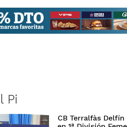
l Pi
CB Terralfàs Delfí
en 1ª División Fem