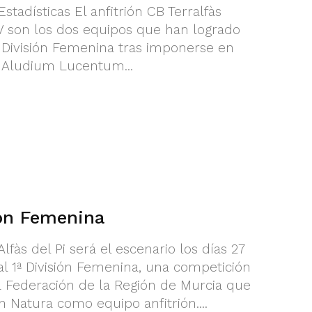
stadísticas El anfitrión CB Terralfàs
PV son los dos equipos que han logrado
1ª División Femenina tras imponerse en
y Aludium Lucentum...
ión Femenina
lfàs del Pi será el escenario los días 27
nal 1ª División Femenina, una competición
a Federación de la Región de Murcia que
n Natura como equipo anfitrión....