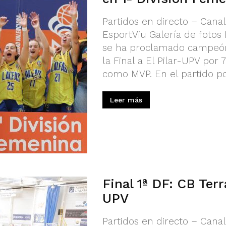
Partidos en directo – Cana
EsportViu Galería de fotos 
se ha proclamado campeón 
la Final a El Pilar-UPV por
como MVP. En el partido por 
Leer más
Final 1ª DF: CB Terr
UPV
Partidos en directo – Cana