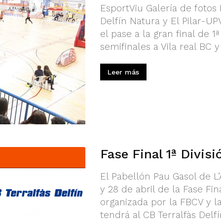
EsportViu Galería de fotos E
Delfín Natura y El Pilar-U
el pase a la gran final de 
semifinales a Vila real BC 
Leer más
Fase Final 1ª Divis
El Pabellón Pau Gasol de L’A
y 28 de abril de la Fase Fi
organizada por la FBCV y l
tendrá al CB Terralfàs Delfí