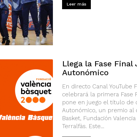
Leer más
Llega la Fase Final
Autonómico
En directo Canal YouTube 
celebrará la primera Fase 
pone en juego el título d
Autonómico, un premio al q
Basket, Fundación Valencia
Terralfàs. Este...