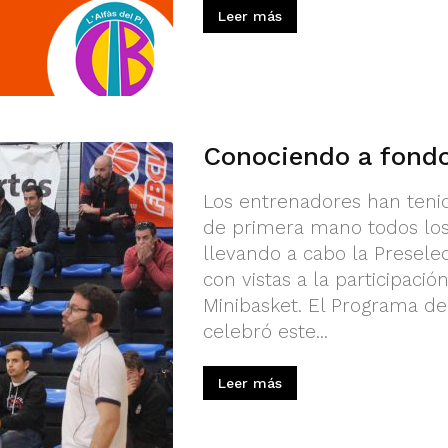
Leer más
Conociendo a fondo 
Los entrenadores han teni
de primera mano todos los 
llevando a cabo la Presele
con vistas a la participac
Minibasket. El Programa d
celebró este...
Leer más