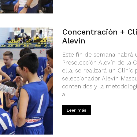
Concentración + Clí
Alevín
Este fin de semana habrá 
Preselección Alevín de la 
ella, se realizará un Clínic
seleccionador Alevín Mascul
contenidos y la metodolog
a...
Leer más