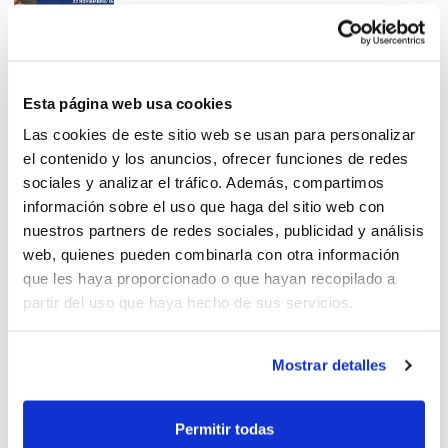
¿Cómo entrenar la técnica
Esta página web usa cookies
individual en la base?
Las cookies de este sitio web se usan para personalizar
el contenido y los anuncios, ofrecer funciones de redes
sociales y analizar el tráfico. Además, compartimos
información sobre el uso que haga del sitio web con
nuestros partners de redes sociales, publicidad y análisis
web, quienes pueden combinarla con otra información
Conociendo a fondo el trabajo
que les haya proporcionado o que hayan recopilado a
de selecciones
partir del uso que haya hecho de sus servicios.
Mostrar detalles
Concentración + Clínic con la
Permitir todas
Preselección Alevín