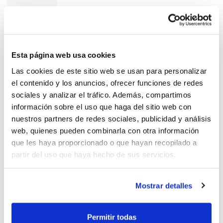
NIVEL 1 PARA EQUIPO DE
AYUNTAMIENTO
Esta página web usa cookies
Entrenador
Las cookies de este sitio web se usan para personalizar
el contenido y los anuncios, ofrecer funciones de redes
sociales y analizar el tráfico. Además, compartimos
información sobre el uso que haga del sitio web con
nuestros partners de redes sociales, publicidad y análisis
web, quienes pueden combinarla con otra información
MASSALFASSAR BUSCAMOS
que les haya proporcionado o que hayan recopilado a
ENTENADORES PAR MINI Y
partir del uso que haya hecho de sus servicios.
SENIOR MASCULINO
Mostrar detalles
Entrenador nivel 1 Valencia
Permitir todas