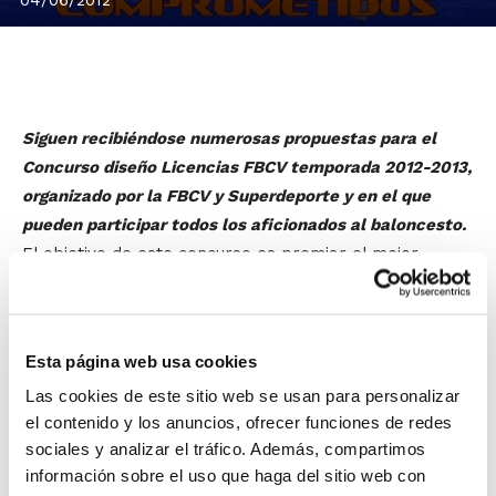
Siguen recibiéndose numerosas propuestas para el
Concurso diseño Licencias FBCV temporada 2012-2013,
organizado por la FBCV y Superdeporte y en el que
pueden participar todos los aficionados al baloncesto.
El objetivo de este concurso es premiar el mejor
diseño recibido, para incorporarlo posteriormente en
las licencias de la temporada 2012-2013 de la
Federación de Baloncesto de la Comunidad Valenciana,
Esta página web usa cookies
así como premiar al concursante cuyo trabajo haya
Las cookies de este sitio web se usan para personalizar
sido el más votado en la web de Superdeporte.
el contenido y los anuncios, ofrecer funciones de redes
sociales y analizar el tráfico. Además, compartimos
Además, si eres el ganador también te llevarás
información sobre el uso que haga del sitio web con
importantes premios. Puedes presentar tus trabajos