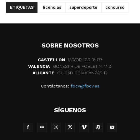
ETIQUETAS
licencias
superdeporte
concurso
SOBRE NOSOTROS
CASTELLON
MAYOR 100 3º 17ª
VALENCIA
MONESTIR DE POBLET 14 1ª 3º
ALICANTE
CIUDAD DE MATANZAS 12
Contáctanos:
fbcv@fbcv.es
SÍGUENOS