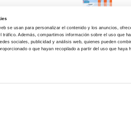
ies
web se usan para personalizar el contenido y los anuncios, ofrec
el tráfico. Además, compartimos información sobre el uso que ha
edes sociales, publicidad y análisis web, quienes pueden combin
proporcionado o que hayan recopilado a partir del uso que haya
E NOSOTROS
LLON
MAYOR 100 3º 17ª
IA
MONESTIR DE POBLET 14 1ª 3º
TE
CIUDAD DE MATANZAS 12
anos:
fbcv@fbcv.es
ivo de noticias
|
Política de privacidad