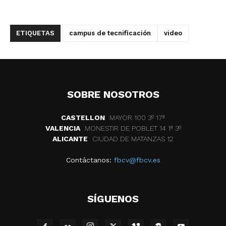
ETIQUETAS
campus de tecnificación
video
SOBRE NOSOTROS
CASTELLON
MAYOR 100 3º 17ª
VALENCIA
MONESTIR DE POBLET 14 1ª 3º
ALICANTE
CIUDAD DE MATANZAS 12
Contáctanos:
fbcv@fbcv.es
SÍGUENOS