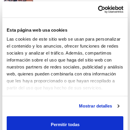
¡La Fase Final de las cuatro
Esta página web usa cookies
prórrogas!
Las cookies de este sitio web se usan para personalizar
el contenido y los anuncios, ofrecer funciones de redes
sociales y analizar el tráfico. Además, compartimos
información sobre el uso que haga del sitio web con
nuestros partners de redes sociales, publicidad y análisis
web, quienes pueden combinarla con otra información
Revivimos las Finales IR
que les haya proporcionado o que hayan recopilado a
Preferente
partir del uso que haya hecho de sus servicios.
Mostrar detalles
Las triunfadoras de la
Permitir todas
temporada en Senior y Junior