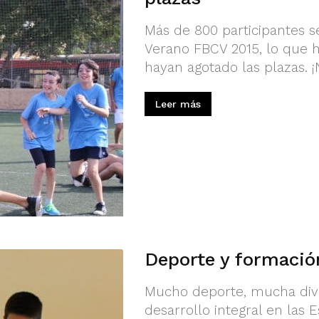
Más de 800 participantes se
Verano FBCV 2015, lo que 
hayan agotado las plazas. 
Leer más
Deporte y formació
Mucho deporte, mucha diver
desarrollo integral en las