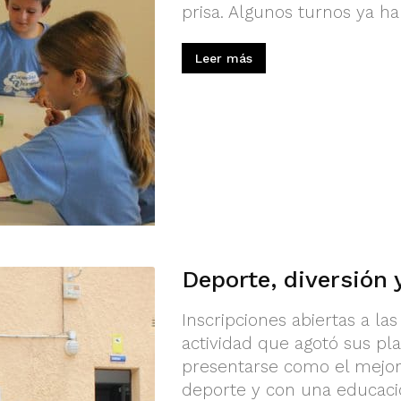
prisa. Algunos turnos ya ha
Leer más
Deporte, diversión 
Inscripciones abiertas a l
actividad que agotó sus pl
presentarse como el mejor
deporte y con una educaci