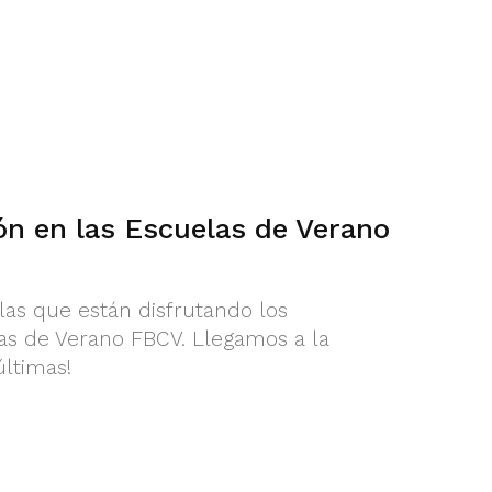
ón en las Escuelas de Verano
las que están disfrutando los
las de Verano FBCV. Llegamos a la
últimas!