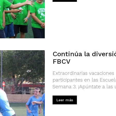
Continúa la diversi
FBCV
Extraordinarias vacaciones 
participantes en las Escue
Semana 3. ¡Apúntate a las 
Leer más