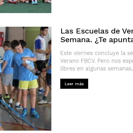
Las Escuelas de Ver
Semana. ¿Te apunt
Este viernes concluye la s
Verano FBCV. Pero nos es
libres en algunas semanas,
Leer más