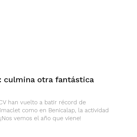
 culmina otra fantástica
V han vuelto a batir récord de
nimaclet como en Benicalap, la actividad
 ¡Nos vemos el año que viene!