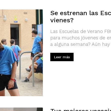
Se estrenan las Es
vienes?
Las Escuelas de Verano FBC
para muchos jóvenes de ent
a alguna semana? Aún hay 
Leer más