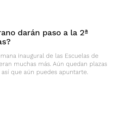
ano darán paso a la 2ª
as?
emana inaugural de las Escuelas de
peran muchas más. Aún quedan plazas
 así que aún puedes apuntarte.