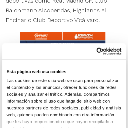
deportivas como Real Madrid CF, Club
Balonmano Alcobendas, Highlands el
Encinar o Club Deportivo Vicálvaro.
Esta página web usa cookies
Las cookies de este sitio web se usan para personalizar
Jaime centrará su formación en el
el contenido y los anuncios, ofrecer funciones de redes
liderazgo, dando respuesta a qué es, qué
sociales y analizar el tráfico. Además, compartimos
información sobre el uso que haga del sitio web con
tipos de liderazgo existen y de qué
nuestros partners de redes sociales, publicidad y análisis
herramientas disponemos como
web, quienes pueden combinarla con otra información
que les haya proporcionado o que hayan recopilado a
entrenadores/as para mejorar nuestro