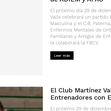
El próximo día 29 de diciem
Valls celebrará un partido 
Masculina y el C.B. Paterna
Enfermos Mentales de Onti
Familiares y Amigos de Enf
la colaborará la FBCV.
Leer más
El Club Martínez Va
Entrenadores con E
El próximo 29 de diciembre,