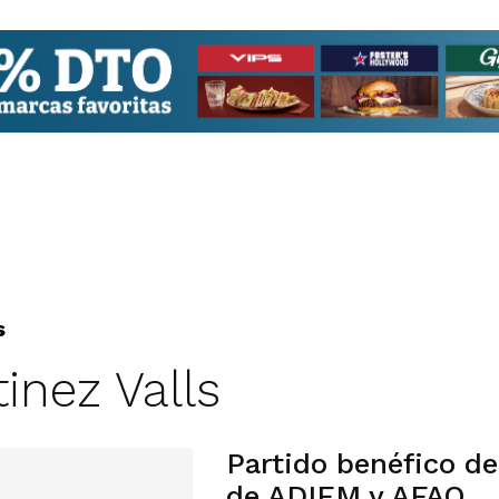
s
tinez Valls
Partido benéfico del
de ADIEM y AFAO