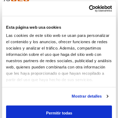
Curso Superior de
Esta página web usa cookies
Entrenadores 2022
Las cookies de este sitio web se usan para personalizar
el contenido y los anuncios, ofrecer funciones de redes
sociales y analizar el tráfico. Además, compartimos
información sobre el uso que haga del sitio web con
nuestros partners de redes sociales, publicidad y análisis
web, quienes pueden combinarla con otra información
La FEB convoca el XLV Curso
que les haya proporcionado o que hayan recopilado a
de Entrenador Superior
partir del uso que haya hecho de sus servicios.
Mostrar detalles
El Curso Superior amplía el
Permitir todas
plazo