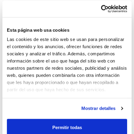
Comunicación verbal y no verbal
Instrucciones prácticas
Esta página web usa cookies
Apelar a las motivadores de la práctica y
Las cookies de este sitio web se usan para personalizar
de los jugadores
el contenido y los anuncios, ofrecer funciones de redes
sociales y analizar el tráfico. Además, compartimos
Gestos y prosodia
información sobre el uso que haga del sitio web con
Normas
nuestros partners de redes sociales, publicidad y análisis
web, quienes pueden combinarla con otra información
Ejemplo
que les haya proporcionado o que hayan recopilado a
partir del uso que haya hecho de sus servicios.
Asimismo, profundizamos sobre 3 estilos
Mostrar detalles
de liderazgo:
Autoritario
Permitir todas