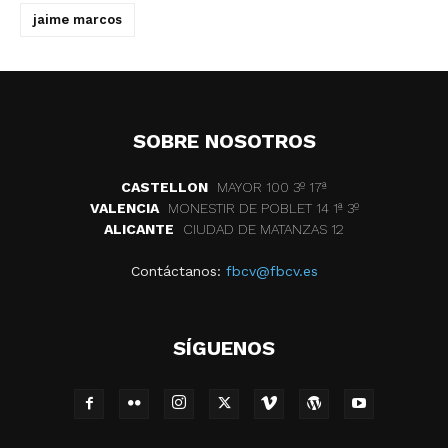
jaime marcos
SOBRE NOSOTROS
CASTELLON
MAYOR 100 3º 17ª
VALENCIA
MONESTIR DE POBLET 14 1ª 3º
ALICANTE
CIUDAD DE MATANZAS 12
Contáctanos:
fbcv@fbcv.es
SÍGUENOS