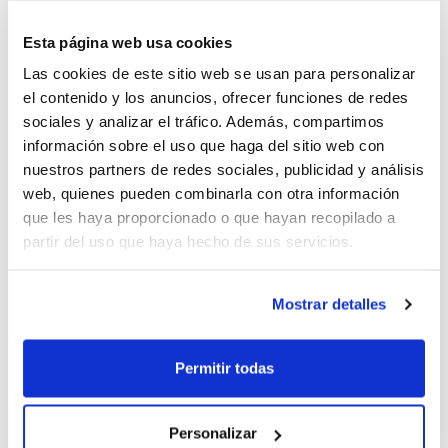
FBCV,
Salvador Fabregat
, y diversos representantes
del Ayuntamiento de la localidad.
Esta página web usa cookies
Si quieres unirte a la celebración y
Las cookies de este sitio web se usan para personalizar
el contenido y los anuncios, ofrecer funciones de redes
participar tanto en los encuentros de
sociales y analizar el tráfico. Además, compartimos
baloncesto como en la posterior cena, la
información sobre el uso que haga del sitio web con
organización te invita a inscribirte.
nuestros partners de redes sociales, publicidad y análisis
web, quienes pueden combinarla con otra información
que les haya proporcionado o que hayan recopilado a
Y si tienes fotografías o recuerdos de tu
partir del uso que haya hecho de sus servicios.
etapa como jugador/a, puedes compartirlas
para la ocasión remitiéndolas a la
Mostrar detalles
dirección de correo
electrónico
basquetgener2013@gmail.co
Permitir todas
m
.
Personalizar