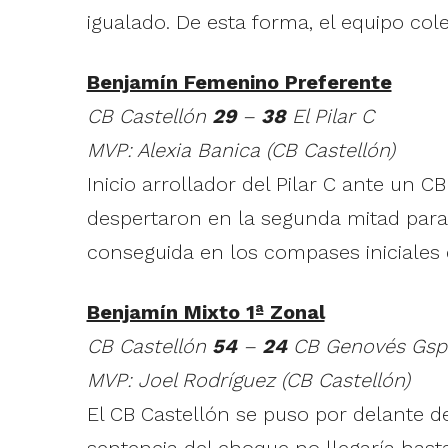
igualado. De esta forma, el equipo cole
Benjamín Femenino Preferente
CB Castellón
29
–
38
El Pilar C
MVP: Alexia Banica (CB Castellón)
Inicio arrollador del Pilar C ante un C
despertaron en la segunda mitad para 
conseguida en los compases iniciales 
Benjamín Mixto 1ª Zonal
CB Castellón
54
–
24
CB Genovés Gsp
MVP: Joel Rodríguez (CB Castellón)
El CB Castellón se puso por delante d
sentencia del choque no llegaría hasta