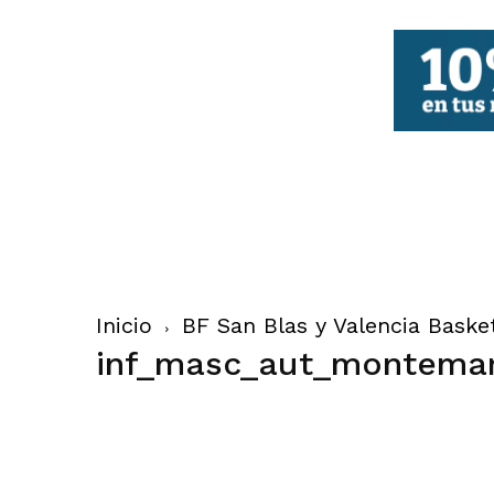
FBCV
Inicio
BF San Blas y Valencia Baske
inf_masc_aut_montemar