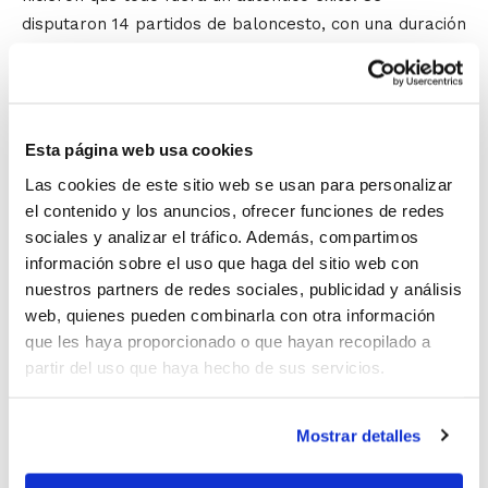
disputaron 14 partidos de baloncesto, con una duración
de 20 minutos cada uno, en las dos canchas de las
pistas municipales de Na Rovella, en Valencia. Un
importante evento dirigido por árbitros de la FBCV y al
que asistió también el secretario general del Institut
Esta página web usa cookies
Valencià de la Joventut (IVAJ), Jesús Martí.
Las cookies de este sitio web se usan para personalizar
el contenido y los anuncios, ofrecer funciones de redes
El proyecto
Baloncesto “Escuela de Vida”
se
sociales y analizar el tráfico. Además, compartimos
desarrolla todas las semanas en los respectivos
información sobre el uso que haga del sitio web con
centros y entidades de los jóvenes a través de una liga
nuestros partners de redes sociales, publicidad y análisis
no competitiva, realizándose las jornadas de
web, quienes pueden combinarla con otra información
convivencia dos veces al año.
que les haya proporcionado o que hayan recopilado a
A través de este ambicioso proyecto se pretende
partir del uso que haya hecho de sus servicios.
favorecer la integración y la convivencia de los
jóvenes, la práctica deportiva y adquisición de hábitos
Mostrar detalles
saludables, el crecimiento personal y grupal y las
relaciones sociales de los jóvenes. Junto a ello, se