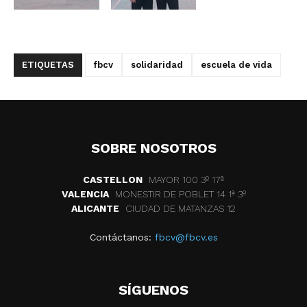
ETIQUETAS
fbcv
solidaridad
escuela de vida
SOBRE NOSOTROS
CASTELLON
MAYOR 100 3º 17ª
VALENCIA
MONESTIR DE POBLET 14 1ª 3º
ALICANTE
CIUDAD DE MATANZAS 12
Contáctanos:
fbcv@fbcv.es
SÍGUENOS