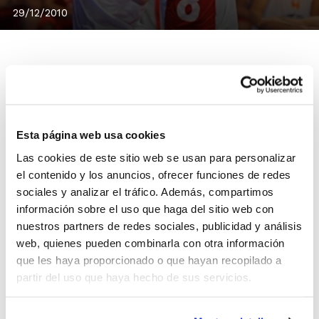
29/12/2010
El Torneo Internacional de Onil no ha podido comenzar
de mejor manera para la selección española. Los de
Esta página web usa cookies
Juan Antonio Orenga vencieron este martes a
Alemania por 74-64 en un partido que se decidió en el
Las cookies de este sitio web se usan para personalizar
el contenido y los anuncios, ofrecer funciones de redes
último cuarto. Alejandro Suarez y Diego Pérez, con 14 y
sociales y analizar el tráfico. Además, compartimos
12 puntos, los mejores del equipo español.
información sobre el uso que haga del sitio web con
Italia será este miércoles a partir de las 21´00 horas
nuestros partners de redes sociales, publicidad y análisis
el rival de la selección española en la 2ª Jornada. Los
web, quienes pueden combinarla con otra información
transalpinos, dolidos tras la derrota del debut ante
que les haya proporcionado o que hayan recopilado a
Rusia, querrán dar la mejor imagen posible ante los
partir del uso que haya hecho de sus servicios.
españoles.