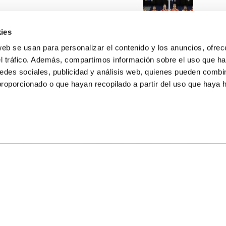
ies
web se usan para personalizar el contenido y los anuncios, ofrec
el tráfico. Además, compartimos información sobre el uso que ha
edes sociales, publicidad y análisis web, quienes pueden combin
proporcionado o que hayan recopilado a partir del uso que haya
E NOSOTROS
LLON
MAYOR 100 3º 17ª
IA
MONESTIR DE POBLET 14 1ª 3º
TE
CIUDAD DE MATANZAS 12
anos:
fbcv@fbcv.es
ivo de noticias
|
Política de privacidad