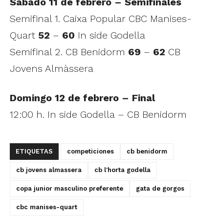
Sábado 11 de febrero – Semifinales
Semifinal 1. Caixa Popular CBC Manises-
Quart
52
–
60
In side Godella
Semifinal 2. CB Benidorm
69
–
62
CB
Jovens Almàssera
Domingo 12 de febrero – Final
12:00 h. In side Godella – CB Benidorm
ETIQUETAS
competiciones
cb benidorm
cb jovens almassera
cb l'horta godella
copa junior masculino preferente
gata de gorgos
cbc manises-quart