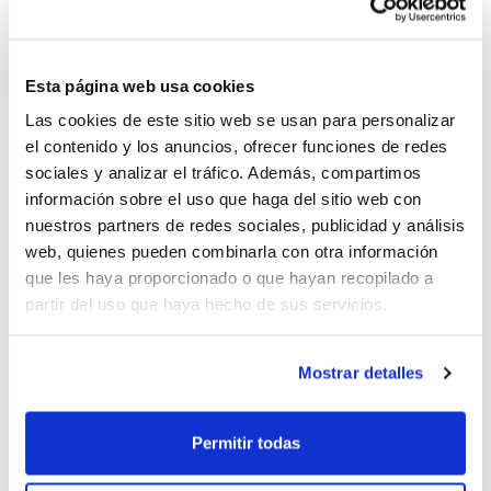
el marcador. Al descanso, apenas un punto
separaba a ambos equipos, preludio del
final apretado que se intuía desde el
Esta página web usa cookies
comienzo. Un final de partido que no
Las cookies de este sitio web se usan para personalizar
el contenido y los anuncios, ofrecer funciones de redes
defraudó, con ambos equipos luchando
sociales y analizar el tráfico. Además, compartimos
cada balón como si fuera el último y
información sobre el uso que haga del sitio web con
entregados al sueño de estar en la gran
nuestros partners de redes sociales, publicidad y análisis
web, quienes pueden combinarla con otra información
final, un premio que finalmente ha
que les haya proporcionado o que hayan recopilado a
terminado llevándose In side Godella, que
partir del uso que haya hecho de sus servicios.
será quien regrese a la pista central del
Mostrar detalles
Pabellón de Gata de Gorgos este domingo
para tratar de alzarse con el título de
Permitir todas
campeón.