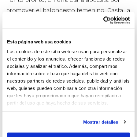
promover el baloncesto femenino, Castalla
se va a convertir en la sede de las Copas
Femeninas. La primera de ellas será la
Copa Junior Femenino Preferente
, que se
Esta página web usa cookies
celebrará los días
25 y 26 de noviembre
Las cookies de este sitio web se usan para personalizar
el contenido y los anuncios, ofrecer funciones de redes
con la participación de NBF
sociales y analizar el tráfico. Además, compartimos
Castelló, Giticsa Jovens L’Eliana, Caixa
información sobre el uso que haga del sitio web con
nuestros partners de redes sociales, publicidad y análisis
Popular CB Tavernes e Innolandia CBF
web, quienes pueden combinarla con otra información
Cabo Mar.
que les haya proporcionado o que hayan recopilado a
partir del uso que haya hecho de sus servicios.
Y la segunda será la
Copa Senior
Femenino Autonómico
, que tendrá lugar
Mostrar detalles
los días
27 y 28 de enero
con la