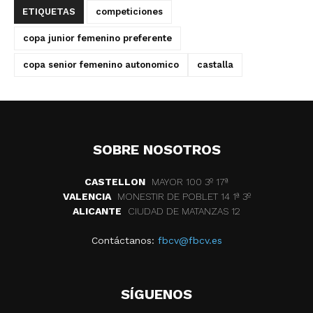
ETIQUETAS
competiciones
copa junior femenino preferente
copa senior femenino autonomico
castalla
SOBRE NOSOTROS
CASTELLON
MAYOR 100 3º 17ª
VALENCIA
MONESTIR DE POBLET 14 1ª 3º
ALICANTE
CIUDAD DE MATANZAS 12
Contáctanos:
fbcv@fbcv.es
SÍGUENOS