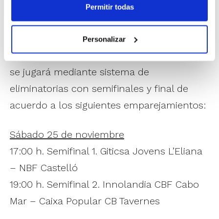
Permitir todas
clasificación de los equipos todavía en
juego.
Personalizar
La Copa Junior del próximo fin de semana
se jugará mediante sistema de
eliminatorias con semifinales y final de
acuerdo a los siguientes emparejamientos:
Sábado 25 de noviembre
17:00 h. Semifinal 1. Giticsa Jovens L’Eliana
– NBF Castelló
19:00 h. Semifinal 2. Innolandia CBF Cabo
Mar – Caixa Popular CB Tavernes