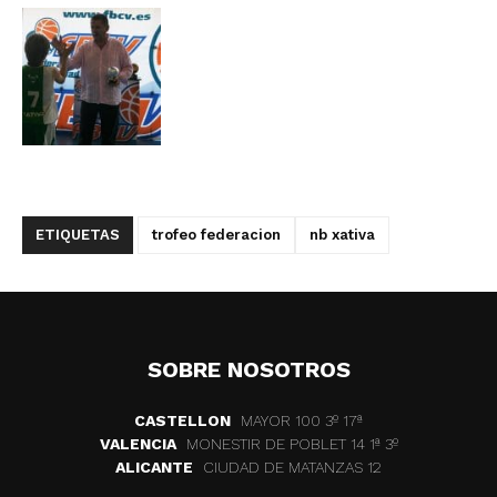
ETIQUETAS
trofeo federacion
nb xativa
SOBRE NOSOTROS
CASTELLON
MAYOR 100 3º 17ª
VALENCIA
MONESTIR DE POBLET 14 1ª 3º
ALICANTE
CIUDAD DE MATANZAS 12