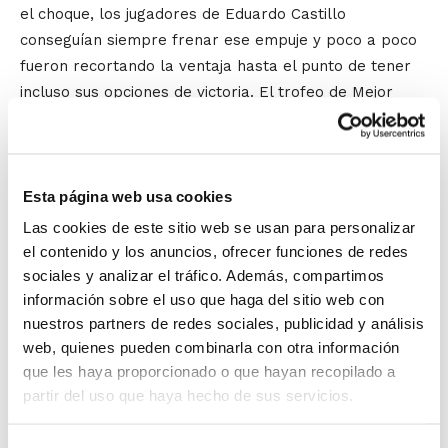
el choque, los jugadores de Eduardo Castillo
conseguían siempre frenar ese empuje y poco a poco
fueron recortando la ventaja hasta el punto de tener
incluso sus opciones de victoria. El trofeo de Mejor
Jugador ha sido para Pablo Murcia, del N.B. Xàtiva.
ALEVÍN MASCULINO PREFERENTE
Esta página web usa cookies
Muy igualada también la Final entre Club Bàsquet
Sueca y C.B. Xirivella. Los de La Ribera, liderados por
Las cookies de este sitio web se usan para personalizar
Carles Marín (MVP), han coronado un excelente
el contenido y los anuncios, ofrecer funciones de redes
partido con un triunfo que estuvo al alcance de ambos
sociales y analizar el tráfico. Además, compartimos
información sobre el uso que haga del sitio web con
equipos, pero que en los instantes finales se terminó
nuestros partners de redes sociales, publicidad y análisis
decantando para el C.B. Sueca por 55-62.
web, quienes pueden combinarla con otra información
que les haya proporcionado o que hayan recopilado a
SENIOR MASCULINO PREFERENTE
partir del uso que haya hecho de sus servicios.
C.B. Escolapias ha sumado un nuevo título a su
palmarés histórico del Trofeo Federación gracias a la