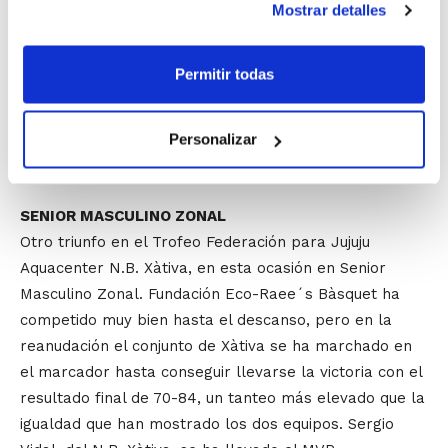
victoria en Senior Masculino Preferente ante C.B.
Mostrar detalles
Petraher Bàsquet Sud por 77-64. El primer cuarto, con
un parcial de 24-8, ha bastado para que los jugadores
Permitir todas
de Escolapias dejaran encarrilado el encuentro,
dedicándose en la segunda parte a conservar la
ventaja conseguida. Trofeo de Mejor Jugador para
Personalizar
Manuel León.
SENIOR MASCULINO ZONAL
Otro triunfo en el Trofeo Federación para Jujuju
Aquacenter N.B. Xàtiva, en esta ocasión en Senior
Masculino Zonal. Fundación Eco-Raee´s Bàsquet ha
competido muy bien hasta el descanso, pero en la
reanudación el conjunto de Xàtiva se ha marchado en
el marcador hasta conseguir llevarse la victoria con el
resultado final de 70-84, un tanteo más elevado que la
igualdad que han mostrado los dos equipos. Sergio