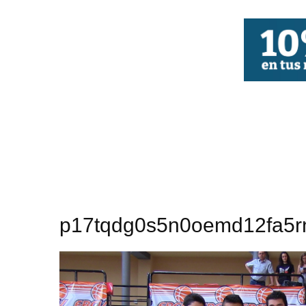
FBCV
p17tqdg0s5n0oemd12fa5r