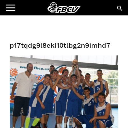
p17tqdg9l8eki10tlbg2n9imhd7