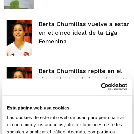
Berta Chumillas vuelve a estar
en el cinco ideal de la Liga
Femenina
Berta Chumillas repite en el
cinco ideal de la jornada de LF
Esta página web usa cookies
Berta Chumillas, en el cinco
Las cookies de este sitio web se usan para personalizar
el contenido y los anuncios, ofrecer funciones de redes
ideal de la jornada de Liga
sociales y analizar el tráfico. Además, compartimos