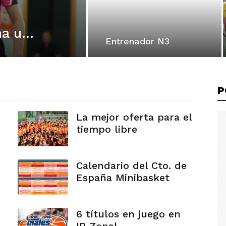
Cursos de Arbitraje: Suma una nueva experiencia en el baloncesto
Entrenador N3
P
La mejor oferta para el
tiempo libre
Calendario del Cto. de
España Minibasket
6 títulos en juego en