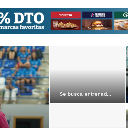
Se busca entrenad@res para Senior Masc Zonal y Femenino