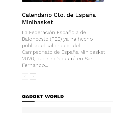
Calendario Cto. de España
Minibasket
La Federación Española de
Baloncesto (FEB) ya ha hecho
público el calendario del
Campeonato de España Minibasket
2020, que se disputará en San
Fernando...
GADGET WORLD