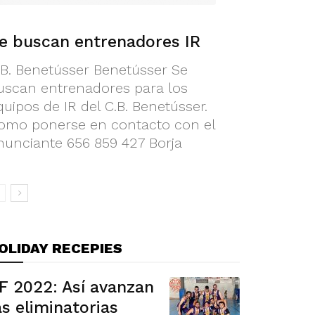
e buscan entrenadores IR
.B. Benetússer Benetússer Se
uscan entrenadores para los
quipos de IR del C.B. Benetússer.
omo ponerse en contacto con el
nunciante 656 859 427 Borja
OLIDAY RECEPIES
F 2022: Así avanzan
as eliminatorias