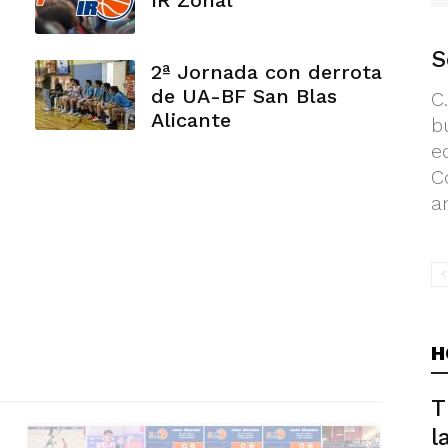
IR Zonal
S
2ª Jornada con derrota
de UA-BF San Blas
C
Alicante
b
e
C
a
H
T
l