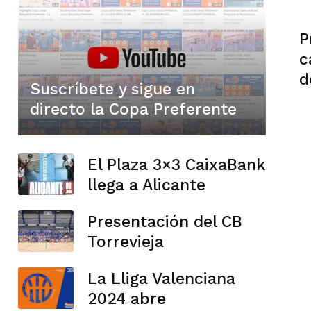
P
c
d
Suscríbete y sigue en
directo la Copa Preferente
El Plaza 3×3 CaixaBank
llega a Alicante
Presentación del CB
Torrevieja
La Lliga Valenciana
2024 abre