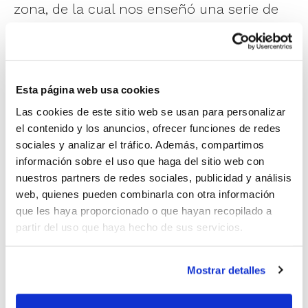
zona, de la cual nos enseñó una serie de
opciones más comunes en cuanto a sus
ajustes en función de las situaciones de
juego. Se generó un debate al respecto, y
Esta página web usa cookies
los asistentes mostraron sus inquietudes e
Las cookies de este sitio web se usan para personalizar
intereses realizando diversas preguntas al
el contenido y los anuncios, ofrecer funciones de redes
sociales y analizar el tráfico. Además, compartimos
conferenciante sobre este tipo de defensa
información sobre el uso que haga del sitio web con
proactiva.
nuestros partners de redes sociales, publicidad y análisis
web, quienes pueden combinarla con otra información
que les haya proporcionado o que hayan recopilado a
Esta ha sido la segunda actividad formativa
partir del uso que haya hecho de sus servicios.
programada para este mes de mayo. Pero
aún hay previstas otras dos:
Mostrar detalles
21 de mayo.
Adrián Silla. Herramientas