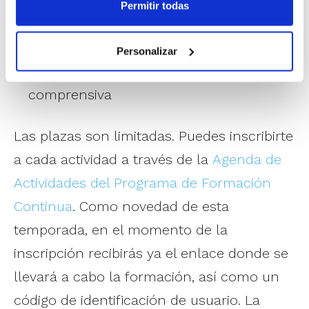
Permitir todas
para gestionar a tu cuerpo técnico
29 de mayo.
Javier Giménez.
Personalizar
Descubriendo la metodología
comprensiva
Las plazas son limitadas. Puedes inscribirte
a cada actividad a través de la
Agenda de
Actividades del Programa de Formación
Continua
. Como novedad de esta
temporada, en el momento de la
inscripción recibirás ya el enlace donde se
llevará a cabo la formación, así como un
código de identificación de usuario. La