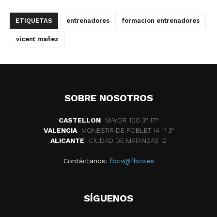
ETIQUETAS
entrenadores
formacion entrenadores
vicent mañez
SOBRE NOSOTROS
CASTELLON
MAYOR 100 3º 17ª
VALENCIA
MONESTIR DE POBLET 14 1ª 3º
ALICANTE
CIUDAD DE MATANZAS 12
Contáctanos:
fbcv@fbcv.es
SÍGUENOS