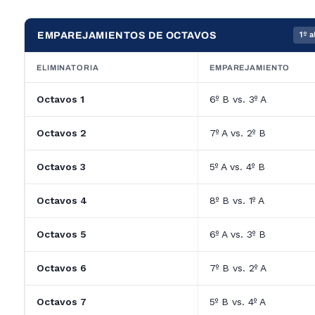
EMPAREJAMIENTOS DE OCTAVOS
1º 
ELIMINATORIA
EMPAREJAMIENTO
Octavos 1
6º B vs. 3º A
Octavos 2
7º A vs. 2º B
Octavos 3
5º A vs. 4º B
Octavos 4
8º B vs. 1º A
Octavos 5
6º A vs. 3º B
Octavos 6
7º B vs. 2º A
Octavos 7
5º B vs. 4º A