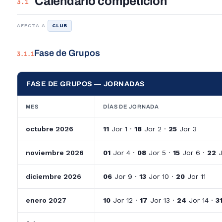
Calendario competición
3.1
AFECTA A
CLUB
Fase de Grupos
3.1.1
FASE DE GRUPOS — JORNADAS
MES
DÍAS DE JORNADA
octubre 2026
11
Jor 1 ·
18
Jor 2 ·
25
Jor 3
noviembre 2026
01
Jor 4 ·
08
Jor 5 ·
15
Jor 6 ·
22
J
diciembre 2026
06
Jor 9 ·
13
Jor 10 ·
20
Jor 11
enero 2027
10
Jor 12 ·
17
Jor 13 ·
24
Jor 14 ·
3