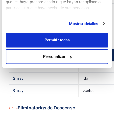
que les haya proporcionado o que hayan recopilado a
partir del uso que haya hecho de sus servicios.
Copa Senior Masculino Autonómica
2.1.2
Mostrar detalles
Pendiente de determinar.
Eliminatorias de Ascenso
Permitir todas
2.1.3
FECHAS DE LAS ELIMINATORIAS DE ASCENSO
Personalizar
FECHA
FASE
2 may
Ida
9 may
Vuelta
Eliminatorias de Descenso
2.1.4