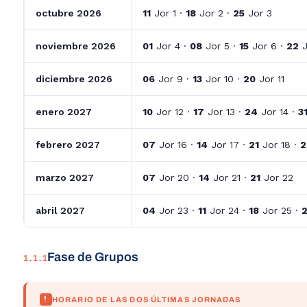
octubre 2026
11
Jor 1 ·
18
Jor 2 ·
25
Jor 3
noviembre 2026
01
Jor 4 ·
08
Jor 5 ·
15
Jor 6 ·
22
J
diciembre 2026
06
Jor 9 ·
13
Jor 10 ·
20
Jor 11
enero 2027
10
Jor 12 ·
17
Jor 13 ·
24
Jor 14 ·
3
febrero 2027
07
Jor 16 ·
14
Jor 17 ·
21
Jor 18 ·
2
marzo 2027
07
Jor 20 ·
14
Jor 21 ·
21
Jor 22
abril 2027
04
Jor 23 ·
11
Jor 24 ·
18
Jor 25 ·
Fase de Grupos
1.1.1
!
HORARIO DE LAS DOS ÚLTIMAS JORNADAS