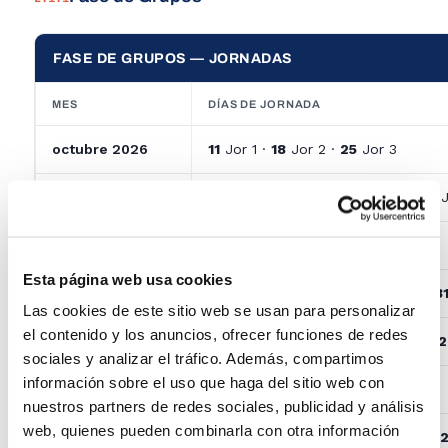
FASE DE GRUPOS — JORNADAS
MES
DÍAS DE JORNADA
octubre 2026
11
Jor 1 ·
18
Jor 2 ·
25
Jor 3
noviembre 2026
01
Jor 4 ·
08
Jor 5 ·
15
Jor 6 ·
22
J
diciembre 2026
06
Jor 9 ·
13
Jor 10 ·
20
Jor 11
Esta página web usa cookies
enero 2027
10
Jor 12 ·
17
Jor 13 ·
24
Jor 14 ·
3
Las cookies de este sitio web se usan para personalizar
el contenido y los anuncios, ofrecer funciones de redes
febrero 2027
07
Jor 16 ·
14
Jor 17 ·
21
Jor 18 ·
2
sociales y analizar el tráfico. Además, compartimos
información sobre el uso que haga del sitio web con
marzo 2027
07
Jor 20 ·
14
Jor 21 ·
21
Jor 22
nuestros partners de redes sociales, publicidad y análisis
web, quienes pueden combinarla con otra información
abril 2027
04
Jor 23 ·
11
Jor 24 ·
18
Jor 25 ·