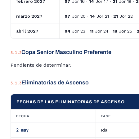
febrero 2027
07
Jor 16 ·
14
Jor 17 ·
21
Jor 18 ·
2
marzo 2027
07
Jor 20 ·
14
Jor 21 ·
21
Jor 22
abril 2027
04
Jor 23 ·
11
Jor 24 ·
18
Jor 25 ·
Copa Senior Masculino Preferente
3.1.2
Pendiente de determinar.
Eliminatorias de Ascenso
3.1.3
FECHAS DE LAS ELIMINATORIAS DE ASCENSO
FECHA
FASE
2 may
Ida