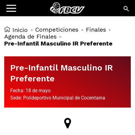
Competiciones
Finales
Inicio
>
>
>
Agenda de Finales
>
Pre-Infantil Masculino IR Preferente
Pre-Infantil Masculino IR
Preferente
Fecha: 18 de mayo
Sede: Polideportivo Municipal de Cocentaina