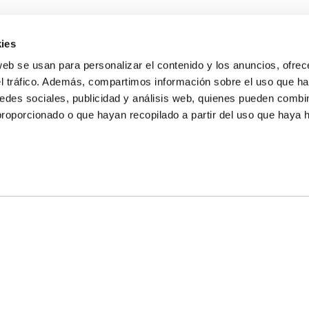
ies
web se usan para personalizar el contenido y los anuncios, ofrec
el tráfico. Además, compartimos información sobre el uso que ha
edes sociales, publicidad y análisis web, quienes pueden combin
proporcionado o que hayan recopilado a partir del uso que haya
E NOSOTROS
LLON
MAYOR 100 3º 17ª
IA
MONESTIR DE POBLET 14 1ª 3º
TE
CIUDAD DE MATANZAS 12
anos:
fbcv@fbcv.es