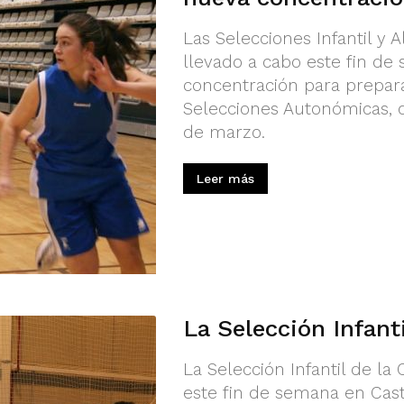
Las Selecciones Infantil y
llevado a cabo este fin d
concentración para prepa
Selecciones Autonómicas, q
de marzo.
Leer más
La Selección Infant
La Selección Infantil de l
este fin de semana en Cas