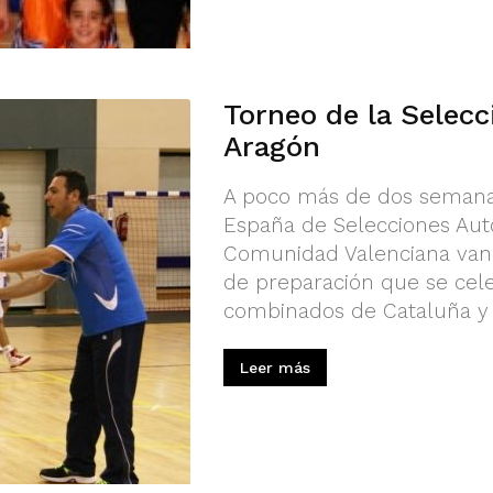
Torneo de la Selecc
Aragón
A poco más de dos semanas
España de Selecciones Auto
Comunidad Valenciana van a
de preparación que se cele
combinados de Cataluña y 
Leer más