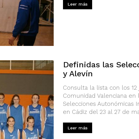
Leer más
Definidas las Selec
y Alevín
Consulta la lista con los 1
Comunidad Valenciana en 
Selecciones Autonómicas In
en Cádiz del 23 al 27 de m
Leer más