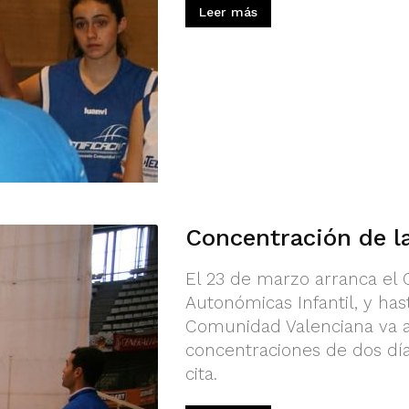
Leer más
Concentración de la
El 23 de marzo arranca el
Autonómicas Infantil, y has
Comunidad Valenciana va a 
concentraciones de dos día
cita.