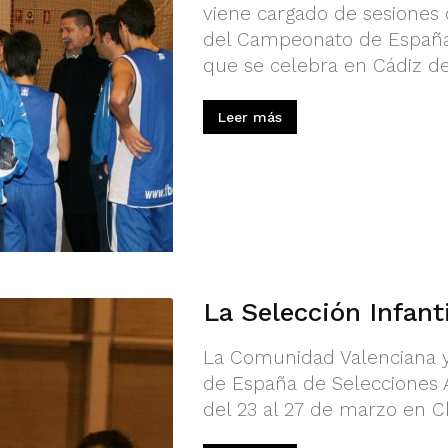
viene cargado de sesiones 
del Campeonato de España 
que se celebra en Cádiz de
Leer más
La Selección Infanti
La Comunidad Valenciana y
de España de Selecciones A
del 23 al 27 de marzo en Ch