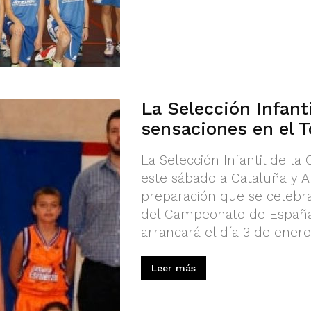
La Selección Infant
sensaciones en el 
La Selección Infantil de l
este sábado a Cataluña y A
preparación que se celebra
del Campeonato de España
arrancará el día 3 de enero
Leer más