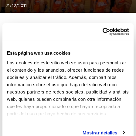
21/12/2011
La Selección Infantil de la Comunidad Valenciana se ha
enfrentado este sábado a Cataluña y Aragón en el
Esta página web usa cookies
tradicional Torneo de preparación que se celebra
Las cookies de este sitio web se usan para personalizar
siempre a pocas semanas del inicio del Campeonato de
el contenido y los anuncios, ofrecer funciones de redes
España de Selecciones Autonómicas, que arrancará el
sociales y analizar el tráfico. Además, compartimos
día 3 de enero en Valladolid.
La Comunidad Valenciana
información sobre el uso que haga del sitio web con
ha mostrado en todos los encuentros tanto en
nuestros partners de redes sociales, publicidad y análisis
categoría masculina como femenina un buen nivel
web, quienes pueden combinarla con otra información
que les haya proporcionado o que hayan recopilado a
competitivo. Los chicos han superado a Aragón por 57-
partir del uso que haya hecho de sus servicios.
71 y han sido derrotados por Cataluña por 76-57. Las
chicas, por su parte, se han visto superadas por
Aragón (59-45) aunque han logrado una importante
Mostrar detalles