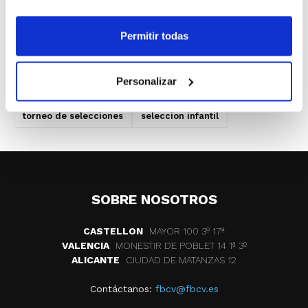
victoria ante Cataluña (41-48), completando un paso
adelante más de cara a la preparación de la cita
Permitir todas
nacional.
Personalizar
ETIQUETAS
campeonato de españa
torneo de selecciones
seleccion infantil
SOBRE NOSOTROS
CASTELLON
MAYOR 100 3º 17ª
VALENCIA
MONESTIR DE POBLET 14 1ª 3º
ALICANTE
CIUDAD DE MATANZAS 12
Contáctanos:
fbcv@fbcv.es