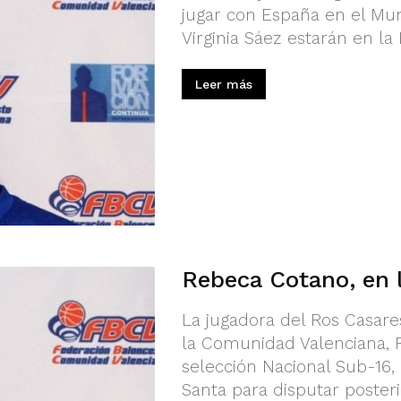
jugar con España en el Mun
Virginia Sáez estarán en l
Leer más
Rebeca Cotano, en 
La jugadora del Ros Casare
la Comunidad Valenciana, R
selección Nacional Sub-16
Santa para disputar poster