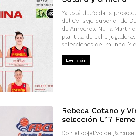
Ya está decidida la presele
del Consejo Superior de D
de Amberes. Nuria Martíne
plantilla de ocho jugadora
selecciones del mundo. Y en
Leer más
Rebeca Cotano y Vir
selección U17 Feme
Con el objetivo de ganarse 