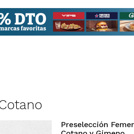
 Cotano
Preselección Femen
Cotano y Gimeno