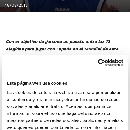
18/07/2012
Con el objetivo de ganarse un puesto entre las 12
elegidas para jugar con España en el Mundial de este
verano, Rebeca Cotano y Virginia Sáez estarán en la
Pre-selección Nacional U17 Femenina.
Ambas son jugadoras del Ciudad Ros Casares, y han
representado en numerosas ocasiones a la Comunidad
Esta página web usa cookies
Valenciana en los Campeonatos de España de
Las cookies de este sitio web se usan para personalizar
Selecciones Autonómicas.
el contenido y los anuncios, ofrecer funciones de redes
sociales y analizar el tráfico. Además, compartimos
La Pre-selección se concentrará en
información sobre el uso que haga del sitio web con
Lanzarote a partir del 23 de julio, donde
nuestros partners de redes sociales, publicidad y análisis
web, quienes pueden combinarla con otra información