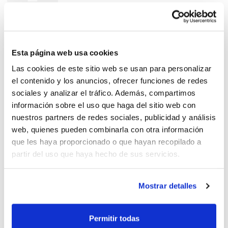
Nuevos calendarios Lliga
Esta página web usa cookies
Valenciana 2013
Las cookies de este sitio web se usan para personalizar
el contenido y los anuncios, ofrecer funciones de redes
sociales y analizar el tráfico. Además, compartimos
información sobre el uso que haga del sitio web con
nuestros partners de redes sociales, publicidad y análisis
web, quienes pueden combinarla con otra información
Equipos inscritos resto de
que les haya proporcionado o que hayan recopilado a
categorías
partir del uso que haya hecho de sus servicios.
Mostrar detalles
También último día para el
Permitir todas
resto de categorías de Lliga