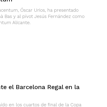
Lucentum, Óscar Urios, ha presentado
mà Bas y al pívot Jesús Fernández como
ntum Alicante.
e el Barcelona Regal en la
ído en los cuartos de final de la Copa