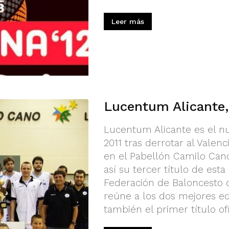
Leer más
Lucentum Alicante
Lucentum Alicante es el n
2011 tras derrotar al Valen
en el Pabellón Camilo Cano
así su tercer título de est
Federación de Baloncesto 
reúne a los dos mejores e
también el primer título of