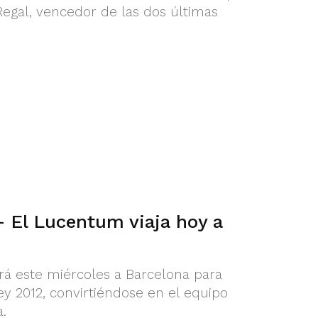
Regal, vencedor de las dos últimas
– El Lucentum viaja hoy a
rá este miércoles a Barcelona para
ey 2012, convirtiéndose en el equipo
.