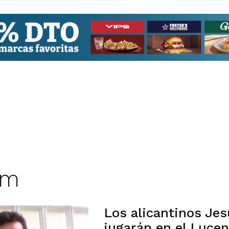
um
Los alicantinos Je
jugarán en el Luce