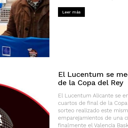
Leer más
El Lucentum se med
de la Copa del Rey
El Lucentum Alicante se en
cuartos de final de la Copa
sorteo realizado este mism
emparejamientos de una ci
finalmente el Valencia Bask