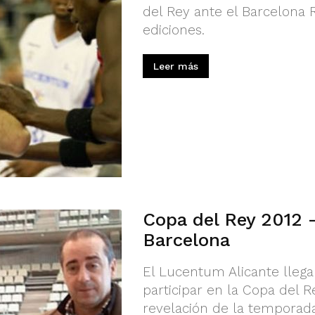
del Rey ante el Barcelona 
ediciones.
Leer más
Copa del Rey 2012 
Barcelona
El Lucentum Alicante llega
participar en la Copa del R
revelación de la temporada