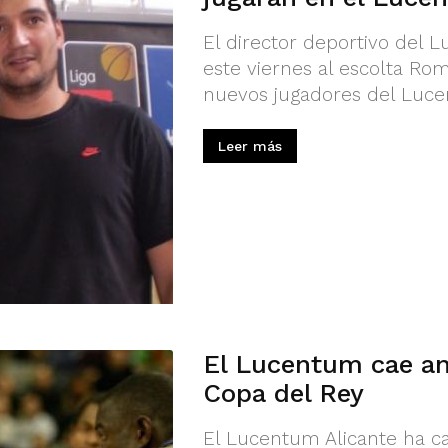
El director deportivo del 
este viernes al escolta Ro
nuevos jugadores del Luce
Leer más
El Lucentum cae ant
Copa del Rey
El Lucentum Alicante ha ca