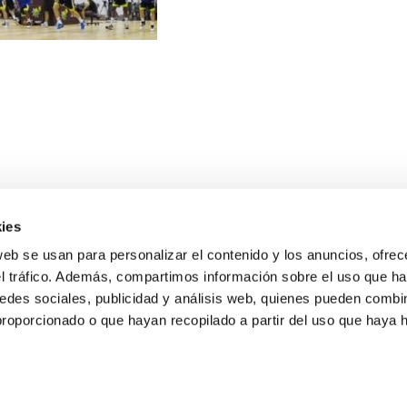
ies
web se usan para personalizar el contenido y los anuncios, ofrec
el tráfico. Además, compartimos información sobre el uso que ha
edes sociales, publicidad y análisis web, quienes pueden combin
proporcionado o que hayan recopilado a partir del uso que haya
E NOSOTROS
LLON
MAYOR 100 3º 17ª
IA
MONESTIR DE POBLET 14 1ª 3º