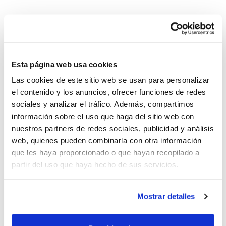
Inaugurado hace ahora dos años, el Pabellón Municipal
Camilo Cano ha albergado numerosas actividades
deportivas de primer nivel. La instalación tiene
capacidad para 1.500 espectadores con gradas fijas y
Esta página web usa cookies
telescópicas, y cuenta con todas las comodidades para
Las cookies de este sitio web se usan para personalizar
acoger la Final que pondrá en juego el primer título de
el contenido y los anuncios, ofrecer funciones de redes
baloncesto de la temporada 2011/2012. El pabellón
sociales y analizar el tráfico. Además, compartimos
forma parte del complejo Ciutat Esportiva Camilo
información sobre el uso que haga del sitio web con
Cano, que con una extensión de 100.000 metros
nuestros partners de redes sociales, publicidad y análisis
cuadrados, alberga multitud de instalaciones como
web, quienes pueden combinarla con otra información
campos de fútbol, gimnasio, campus de fútbol playa o
que les haya proporcionado o que hayan recopilado a
partir del uso que haya hecho de sus servicios.
la piscina cubierta del municipio, entre otras.
La Final de la Lliga Valenciana ACB 2011 es sin duda el
Mostrar detalles
evento estelar, el momento más esperado de una
competición que este año va a ser especial, puesto