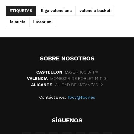
ETIQUETAS
lliga valenciana
valencia basket
la nucia
lucentum
SOBRE NOSOTROS
CASTELLON
MAYOR 100 3º 17ª
VALENCIA
MONESTIR DE POBLET 14 1ª 3º
ALICANTE
CIUDAD DE MATANZAS 12
Contáctanos:
fbcv@fbcv.es
SÍGUENOS