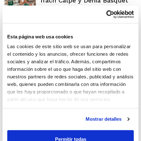
Ifach Calpe y Denia Bàsquet
jugarán la Final
Esta página web usa cookies
Fase Final Liga Foster’s
Las cookies de este sitio web se usan para personalizar
Hollywood 1ª División
el contenido y los anuncios, ofrecer funciones de redes
Masculina
sociales y analizar el tráfico. Además, compartimos
información sobre el uso que haga del sitio web con
nuestros partners de redes sociales, publicidad y análisis
web, quienes pueden combinarla con otra información
Liga Foster’s Hollywood: UR
que les haya proporcionado o que hayan recopilado a
Vistahermosa Lucentum se
partir del uso que haya hecho de sus servicios.
corona campeón
Mostrar detalles
Liga Foster’s Hollywood: 1ª DF
Permitir todas