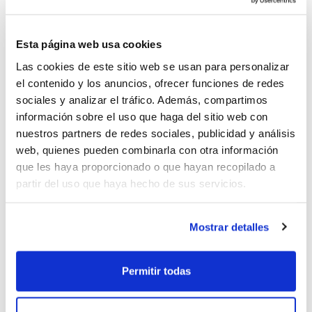
1
de 12
Esta página web usa cookies
Las cookies de este sitio web se usan para personalizar
el contenido y los anuncios, ofrecer funciones de redes
sociales y analizar el tráfico. Además, compartimos
información sobre el uso que haga del sitio web con
nuestros partners de redes sociales, publicidad y análisis
web, quienes pueden combinarla con otra información
que les haya proporcionado o que hayan recopilado a
partir del uso que haya hecho de sus servicios.
Mostrar detalles
Con un gran ritmo anotador arrancaba la
Final entre Unidad de Reproducción
Permitir todas
Vistahermosa Lucentum Alicante y FC