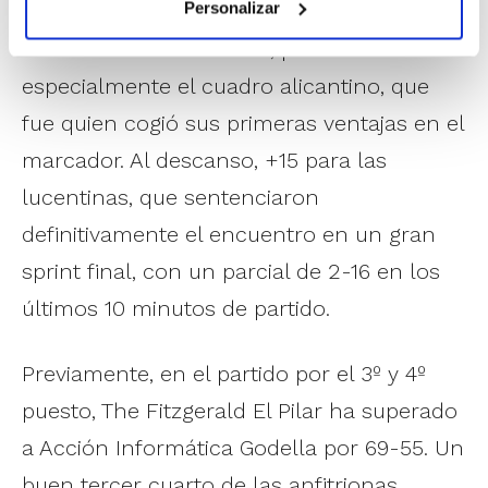
Personalizar
Cartagena. Ambos equipos se mostraban
acertados de cara al aro, pero
especialmente el cuadro alicantino, que
fue quien cogió sus primeras ventajas en el
marcador. Al descanso, +15 para las
lucentinas, que sentenciaron
definitivamente el encuentro en un gran
sprint final, con un parcial de 2-16 en los
últimos 10 minutos de partido.
Previamente, en el partido por el 3º y 4º
puesto, The Fitzgerald El Pilar ha superado
a Acción Informática Godella por 69-55. Un
buen tercer cuarto de las anfitrionas