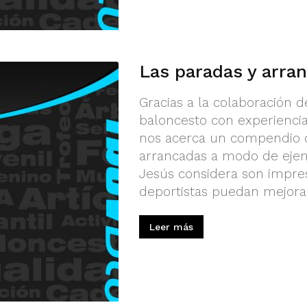
Las paradas y arra
Gracias a la colaboración 
baloncesto con experiencia
nos acerca un compendio d
arrancadas a modo de ejem
Jesús considera son impres
deportistas puedan mejorar 
Leer más