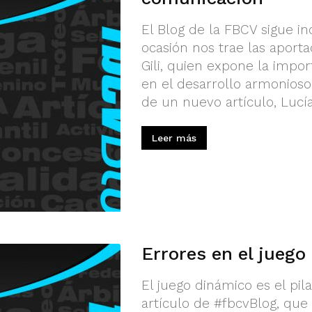
El Blog de la FBCV sigue i
ocasión nos trae las aporta
Gili, quien expone la impo
en el desarrollo armonioso 
de un nuevo artículo, Lucía
Leer más
Errores en el juego
El juego dinámico es el pil
artículo de #fbcvBlog, que 