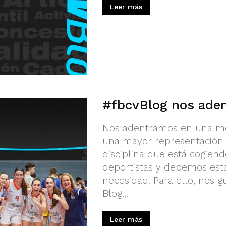
Leer más
#fbcvBlog nos aden
Nos adentramos en una mod
una mayor representación e
disciplina que está cogiend
deportistas y debemos esta
necesidad. Para ello, nos g
Blog...
Leer más