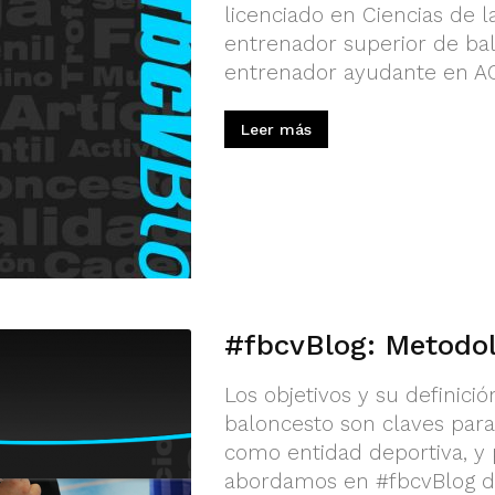
licenciado en Ciencias de la
entrenador superior de ba
entrenador ayudante en AC
Leer más
#fbcvBlog: Metodol
Los objetivos y su definici
baloncesto son claves para 
como entidad deportiva, y
abordamos en #fbcvBlog de