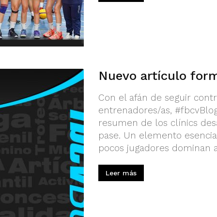
Nuevo artículo form
Con el afán de seguir cont
entrenadores/as, #fbcvBlog
resumen de los clínics des
pase. Un elemento esencia
pocos jugadores dominan a 
Leer más