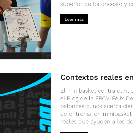
superior de baloncesto y co
Leer más
Contextos reales e
El minibasket centra el nu
el Blog de la FBCV. Félix 
baloncesto, nos acerca cier
de entrenar en minibasket 
reales que ayuden a los depo