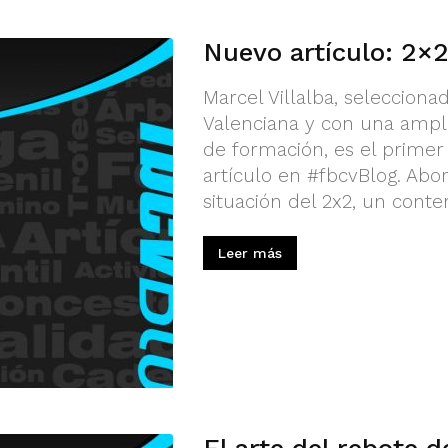
Nuevo artículo: 2×2
Marcel Villalba, seleccion
Valenciana y con una ampli
de formación, es el prime
artículo en #fbcvBlog. Abor
situación del 2x2, un conte
Leer más