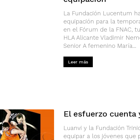
La Fundación Lucentum ha 
equipación para la tempora
en el Fórum de la FNAC, tu
HLA Alicante Vladimir Nemc
Senior A femenino María...
Leer más
El esfuerzo cuenta
Luanvi y la Fundación Trin
equipar a los jóvenes que