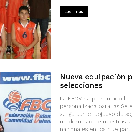
Leer más
Nueva equipación p
selecciones
La FBCV ha presentado la 
personalizada para las Sel
surge con el objetivo de s
modernidad de nuestras se
nacionales en los que parti