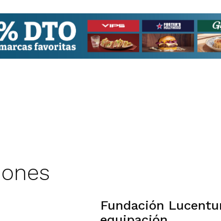
iones
Fundación Lucentu
equipación