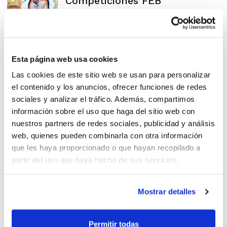
Competiciones FEB
Esta página web usa cookies
Solicitud de licencia CTA
Las cookies de este sitio web se usan para personalizar
2016/2017
el contenido y los anuncios, ofrecer funciones de redes
sociales y analizar el tráfico. Además, compartimos
información sobre el uso que haga del sitio web con
nuestros partners de redes sociales, publicidad y análisis
web, quienes pueden combinarla con otra información
Árbitros FBCV en el Cto. de
que les haya proporcionado o que hayan recopilado a
España de Selecciones 3×3
partir del uso que haya hecho de sus servicios.
Mostrar detalles
Spalding será la nueva marca
Permitir todas