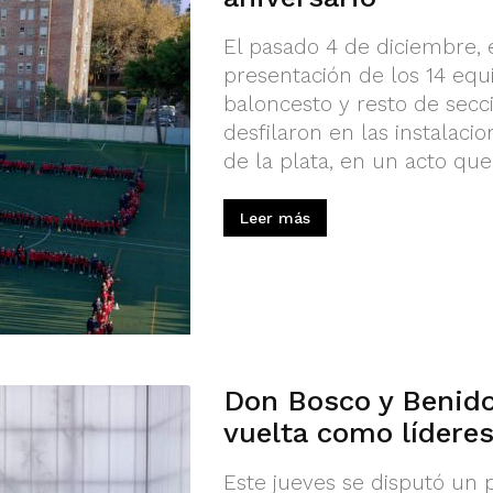
El pasado 4 de diciembre, 
presentación de los 14 eq
baloncesto y resto de secc
desfilaron en las instalaci
de la plata, en un acto que e
Leer más
Don Bosco y Benido
vuelta como lídere
Este jueves se disputó un 