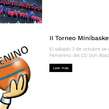
II Torneo Minibask
El sábado 3 de octubre se c
Femenino del CD Don Bosc
Leer más