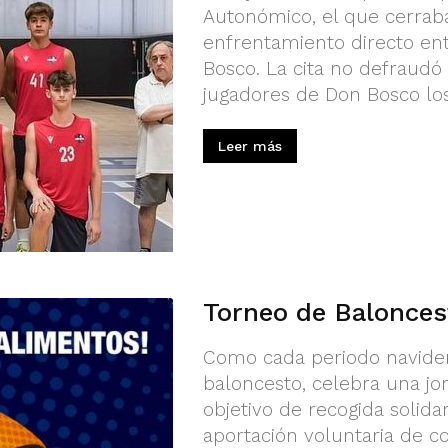
Autonómico, el que cerraba
enfrentamiento directo ent
Bosco. La cita no defraudó 
jugadores de Don Bosco los.
Leer más
Torneo de Balonces
Como cada periodo navideñ
baloncesto, celebra una jo
objetivo de recogida solida
aportación voluntaria de c