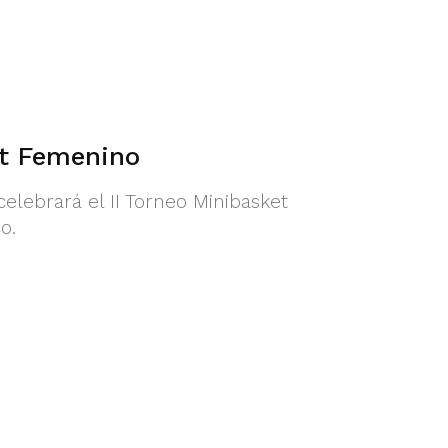
et Femenino
elebrará el II Torneo Minibasket
o.